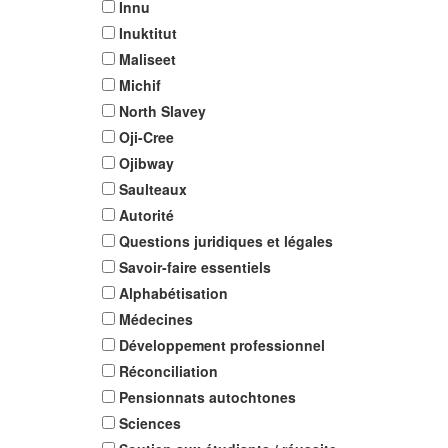
Innu
Inuktitut
Maliseet
Michif
North Slavey
Oji-Cree
Ojibway
Saulteaux
Autorité
Questions juridiques et légales
Savoir-faire essentiels
Alphabétisation
Médecines
Développement professionnel
Réconciliation
Pensionnats autochtones
Sciences