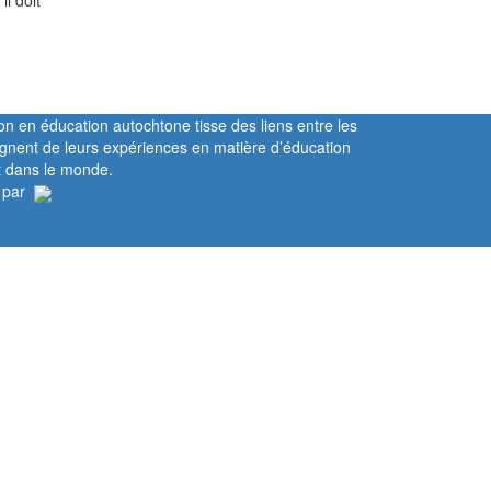
l doit
on en éducation autochtone tisse des liens entre les
gnent de leurs expériences en matière d’éducation
t dans le monde.
 par
Politique de confidentialité