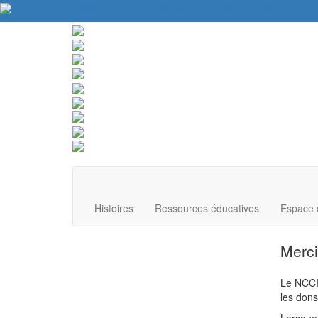
Le Centre
Nous joindre
Conseils de site Web
Faites un don
Histoires
Ressources éducatives
Espace 
Merci
Le NCCIE
les dons