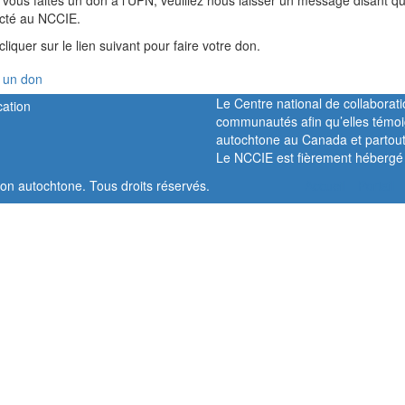
vous faites un don à l’UPN, veuillez nous laisser un message disant qu’i
ecté au NCCIE.
cliquer sur le lien suivant pour faire votre don.
 un don
Le Centre national de collaborati
communautés afin qu’elles témoi
autochtone au Canada et partou
Le NCCIE est fièrement hébergé
ion autochtone. Tous droits réservés.
Accueil
Portail