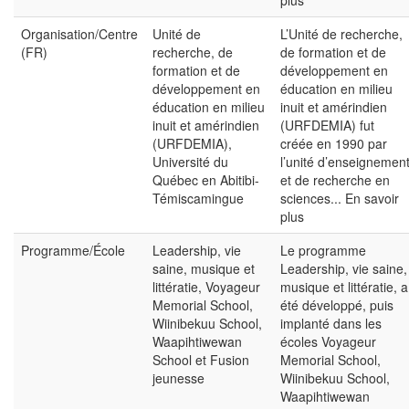
plus
Organisation/Centre
Unité de
L’Unité de recherche,
(FR)
recherche, de
de formation et de
formation et de
développement en
développement en
éducation en milieu
éducation en milieu
inuit et amérindien
inuit et amérindien
(URFDEMIA) fut
(URFDEMIA),
créée en 1990 par
Université du
l’unité d’enseignemen
Québec en Abitibi-
et de recherche en
Témiscamingue
sciences...
En savoir
plus
Programme/École
Leadership, vie
Le programme
saine, musique et
Leadership, vie saine,
littératie, Voyageur
musique et littératie, a
Memorial School,
été développé, puis
Wiinibekuu School,
implanté dans les
Waapihtiwewan
écoles Voyageur
School et Fusion
Memorial School,
jeunesse
Wiinibekuu School,
Waapihtiwewan