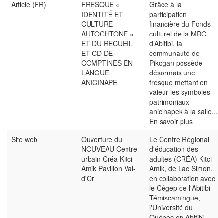
Article (FR)
FRESQUE «
Grâce à la
IDENTITÉ ET
participation
CULTURE
financière du Fonds
AUTOCHTONE »
culturel de la MRC
ET DU RECUEIL
d’Abitibi, la
ET CD DE
communauté de
COMPTINES EN
Pikogan possède
LANGUE
désormais une
ANICINAPE
fresque mettant en
valeur les symboles
patrimoniaux
anicinapek à la salle...
En savoir plus
Site web
Ouverture du
Le Centre Régional
NOUVEAU Centre
d'éducation des
urbain Créa Kitci
adultes (CRÉA) Kitci
Amik Pavillon Val-
Amik, de Lac Simon,
d'Or
en collaboration avec
le Cégep de l'Abitibi-
Témiscamingue,
l'Université du
Québec en Abitibi-