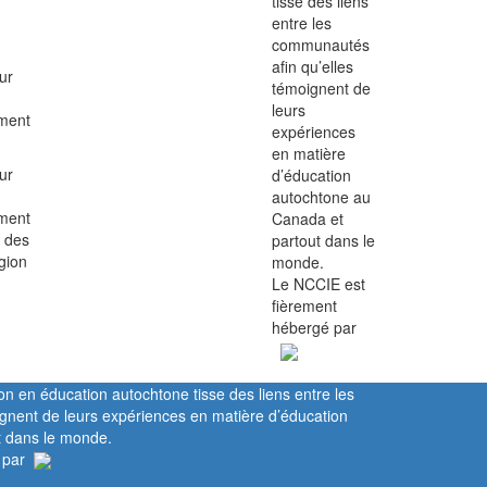
tisse des liens
entre les
communautés
afin qu’elles
ur
témoignent de
leurs
ement
expériences
en matière
ur
d’éducation
autochtone au
ement
Canada et
t des
partout dans le
gion
monde.
Le NCCIE est
fièrement
hébergé par
on en éducation autochtone tisse des liens entre les
gnent de leurs expériences en matière d’éducation
t dans le monde.
 par