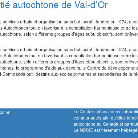
itié autochtone de Val-d’Or
e services urbain et organisation sans but lucratif fondée en 1974, a po
 des Autochtones tout en favorisant la cohabitation harmonieuse entre les
utochtone, selon différents groupes d’âges et/ou objectifs, sont brièv
e services urbain et organisation sans but lucratif fondée en 1974, a po
 des Autochtones tout en favorisant la cohabitation harmonieuse entre les
utochtone, selon différents groupes d’âges et/ou objectifs, sont brièv
chtones, le programme d’aide aux devoirs, le Centre de développemen
-Commanda outil destiné aux écoles primaires et secondaires de la ré
Le Centre national de collaborati
communautés afin qu’elles témoi
autochtone au Canada et partou
Le NCCIE est fièrement hébergé